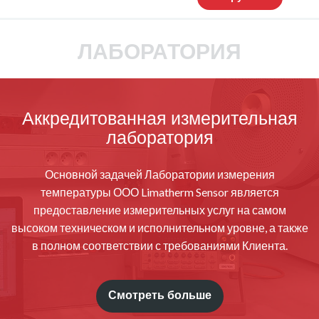
ЛАБОРАТОРИЯ
Аккредитованная измерительная
лаборатория
Основной задачей Лаборатории измерения
температуры ООО Limatherm Sensor является
предоставление измерительных услуг на самом
высоком техническом и исполнительном уровне, а также
в полном соответствии с требованиями Клиента.
Смотреть больше