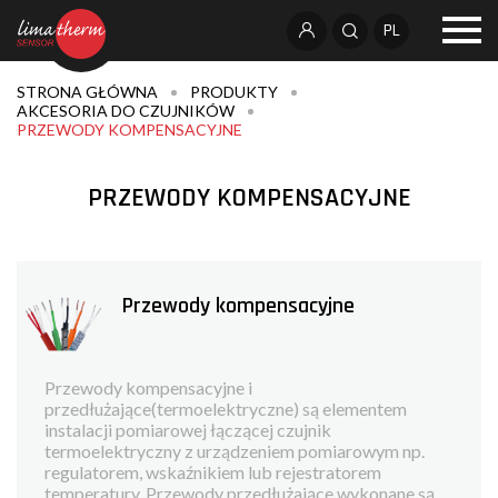
PL
STRONA GŁÓWNA
PRODUKTY
AKCESORIA DO CZUJNIKÓW
PRZEWODY KOMPENSACYJNE
PRZEWODY KOMPENSACYJNE
Przewody kompensacyjne
Przewody kompensacyjne i
przedłużające(termoelektryczne) są elementem
instalacji pomiarowej łączącej czujnik
termoelektryczny z urządzeniem pomiarowym np.
regulatorem, wskaźnikiem lub rejestratorem
temperatury. Przewody przedłużające wykonane są