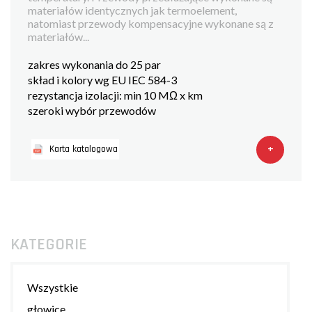
materiałów identycznych jak termoelement,
natomiast przewody kompensacyjne wykonane są z
materiałów...
zakres wykonania do 25 par
skład i kolory wg EU IEC 584-3
rezystancja izolacji: min 10 MΩ x km
szeroki wybór przewodów
+
Karta katalogowa
KATEGORIE
Wszystkie
głowice