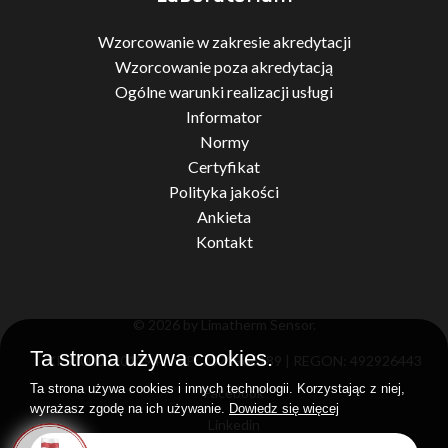
Wzorcowanie w zakresie akredytacji
Wzorcowanie poza akredytacją
Ogólne warunki realizacji usługi
Informator
Normy
Certyfikat
Polityka jakości
Ankieta
Kontakt
© 2026 by Limatherm Sensor.
Ta strona używa cookies.
KRS: 0000201394 | NIP: 7371966189 | REGON: 492926443
Ta strona używa cookies i innych technologii. Korzystając z niej,
Facebook
wyrażasz zgodę na ich używanie.
Dowiedz się więcej
Linkedin