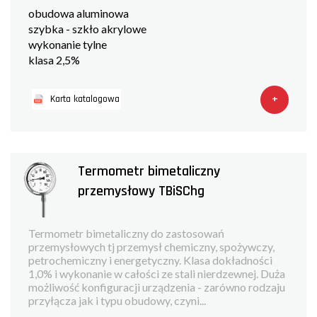
obudowa aluminowa
szybka - szkło akrylowe
wykonanie tylne
klasa 2,5%
+
Karta katalogowa
Termometr bimetaliczny
przemysłowy TBiSChg
Termometr bimetaliczny do zastosowań
przemysłowych tj przemysł chemiczny, spożywczy,
petrochemiczny i energetyczny. Klasa dokładności
1,0% i wykonanie w całości ze stali nierdzewnej. Duża
możliwość konfiguracji urządzenia - zarówno rodzaju
przyłącza jak i typu obudowy, czyni...