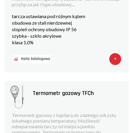
przyłącza jak i typu obudowy,...
tarcza ustawiana pod różnym kątem
obudowa ze stali nierdzewnej
stopień ochrony obudowy IP 56
szybka - szkło akrylowe
klasa 1,0%
+
Karta katalogowa
Termometr gazowy TFCh
Termometr gazowy z kapilarą do zdalnego odczytu
lokalnego pomiaru temperatury. Możliwość
odseparowania tarczy od miejsca punktu
pomiarowego. Termometr przeznaczony do