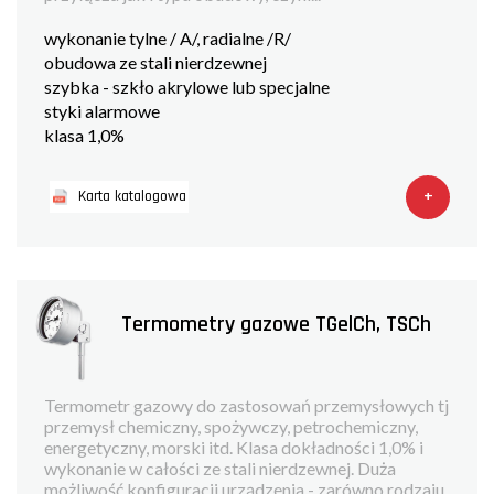
wykonanie tylne / A/, radialne /R/
obudowa ze stali nierdzewnej
szybka - szkło akrylowe lub specjalne
styki alarmowe
klasa 1,0%
+
Karta katalogowa
Termometry gazowe TGelCh, TSCh
Termometr gazowy do zastosowań przemysłowych tj
przemysł chemiczny, spożywczy, petrochemiczny,
energetyczny, morski itd. Klasa dokładności 1,0% i
wykonanie w całości ze stali nierdzewnej. Duża
możliwość konfiguracji urządzenia - zarówno rodzaju