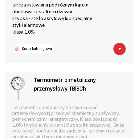
tarcza ustawiana pod różnym kątem
obudowa ze stali nierdzewnej
szybka - szkło akrylowe lub specjalne
styki alarmowe
klasa 1,0%
+
Karta katalogowa
Termometr bimetaliczny
przemysłowy TBiSCh
Termometr bimetaliczny do zastosowań
przemysłowych tj przemysł chemiczny, spożywczy,
petrochemiczny i energetyczny. Klasa dokładności
1,0% i wykonanie w całości ze stali nierdzewnej. Duża
możliwość konfiguracji urządzenia - zarówno rodzaju
przyłącza jak i typu obudowy, czyni...