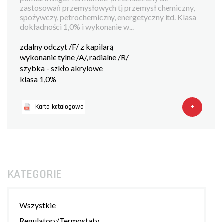
zastosowań przemysłowych tj przemysł chemiczny,
spożywczy, petrochemiczny, energetyczny itd. Klasa
dokładności 1,0% i wykonanie w...
zdalny odczyt /F/ z kapilarą
wykonanie tylne /A/, radialne /R/
szybka - szkło akrylowe
klasa 1,0%
+
Karta katalogowa
KATEGORIE
Wszystkie
Regulatory/Termostaty