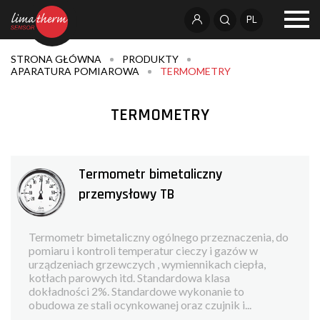
PL
STRONA GŁÓWNA
PRODUKTY
APARATURA POMIAROWA
TERMOMETRY
TERMOMETRY
Termometr bimetaliczny
przemysłowy TB
Termometr bimetaliczny ogólnego przeznaczenia, do
pomiaru i kontroli temperatur cieczy i gazów w
urządzeniach grzewczych , wymiennikach ciepła,
kotłach parowych itd. Standardowa klasa
dokładności 2%. Standardowe wykonanie to
obudowa ze stali ocynkowanej oraz czujnik i...