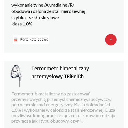
wykonanie tylne /A/, radialne /R/
obudowa i osłona ze stali nierdzewnej
szybka - szkło skrylowe
klasa 1,0%
+
Karta katalogowa
Termometr bimetaliczny
przemysłowy TBiGelCh
Termometr bimetaliczny do zastosowań
przemysłowych tj przemysł chemiczny, spożywczy,
petrochemiczny i energetyczny. Klasa dokładności
1,0% i wykonanie w całości ze stali nierdzewnej. Duża
możliwość konfiguracji urządzenia - zarówno rodzaju
przyłącza jak i typu obudowy, czyni...